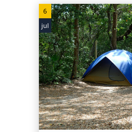
6
jul