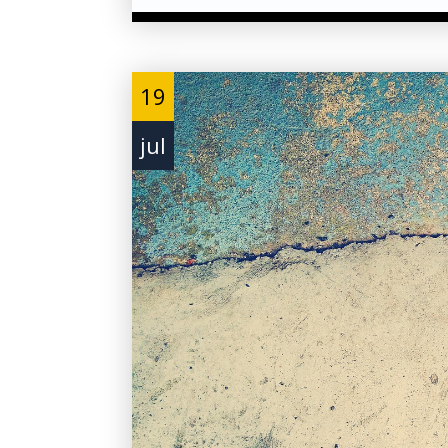
19
jul