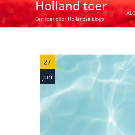
Holland toer
Skip
to
AL
Content
Een toer door Hollandse blogs
27
jun