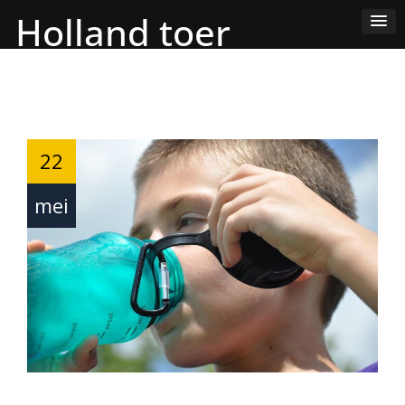
Skip
Holland toer
to
Content
22
mei