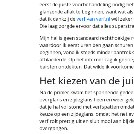
eerst de juiste voorbehandeling nodig he
glanzende aflak te beginnen, want wat als
dat ik dankzij de
verf van verf.nl
wél zeker 
Die laag zorgde ervoor dat alles superstra
Mijn hal is geen standaard rechthoekige r
waardoor ik eerst uren ben gaan schuren
beginnen, vond ik steeds minder aantrekke
afbladderde. Op het internet zag ik geno
barsten ontdekten. Dat wilde ik voorkome
Het kiezen van de jui
Na de primer kwam het spannende gedeelte:
overglans en zijdeglans heen en weer gele
dat je hal vol stond met verfspatten omdat 
keuze op een zijdeglans, omdat het net eve
verf rolt prettig uit en sluit mooi aan bij 
overgangen.