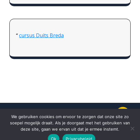
cursus Duits Breda
We gebruiken cookies om ervoor te zorgen dat onze site zo
soepel mogelijk draait. Als je doorgaat met het gebruiken van
Proudly powered by
WordPress.
Theme
deze site, gaan we ervan uit dat je ermee instemt.
by
Weblizar.
Ok
Privacybeleid