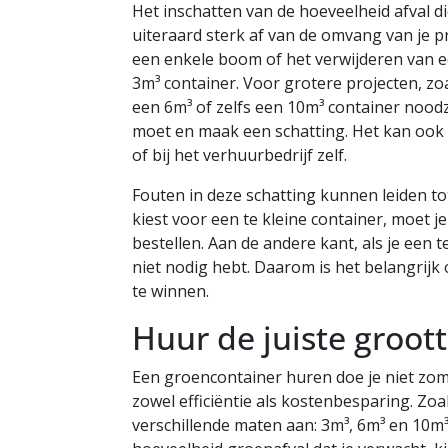
Het inschatten van de hoeveelheid afval di
uiteraard sterk af van de omvang van je pr
een enkele boom of het verwijderen van e
3m³ container. Voor grotere projecten, zoa
een 6m³ of zelfs een 10m³ container noodz
moet en maak een schatting. Het kan ook h
of bij het verhuurbedrijf zelf.
Fouten in deze schatting kunnen leiden to
kiest voor een te kleine container, moet 
bestellen. Aan de andere kant, als je een t
niet nodig hebt. Daarom is het belangrijk
te winnen.
Huur de juiste groot
Een groencontainer huren doe je niet zoma
zowel efficiëntie als kostenbesparing. Z
verschillende maten aan: 3m³, 6m³ en 10m³ 