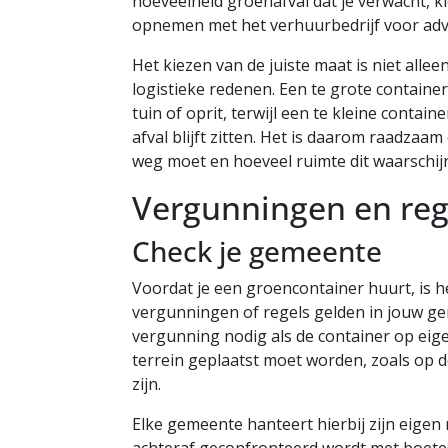
hoeveelheid groenafval dat je verwacht, kies
opnemen met het verhuurbedrijf voor adv
Het kiezen van de juiste maat is niet all
logistieke redenen. Een te grote containe
tuin of oprit, terwijl een te kleine contai
afval blijft zitten. Het is daarom raadzaa
weg moet en hoeveel ruimte dit waarschijn
Vergunningen en reg
Check je gemeente
Voordat je een groencontainer huurt, is h
vergunningen of regels gelden in jouw g
vergunning nodig als de container op eige
terrein geplaatst moet worden, zoals op d
zijn.
Elke gemeente hanteert hierbij zijn eigen 
achteraf geconfronteerd wordt met boetes 