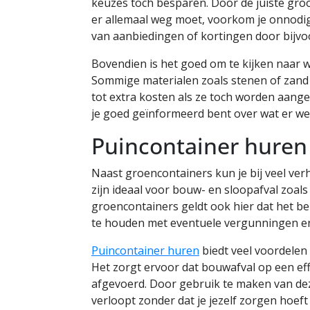
keuzes toch besparen. Door de juiste gro
er allemaal weg moet, voorkom je onnodig
van aanbiedingen of kortingen door bijvoo
Bovendien is het goed om te kijken naar w
Sommige materialen zoals stenen of zand
tot extra kosten als ze toch worden aange
je goed geïnformeerd bent over wat er wel
Puincontainer huren
Naast groencontainers kun je bij veel ver
zijn ideaal voor bouw- en sloopafval zoal
groencontainers geldt ook hier dat het bel
te houden met eventuele vergunningen en
Puincontainer huren
biedt veel voordelen
Het zorgt ervoor dat bouwafval op een eff
afgevoerd. Door gebruik te maken van dez
verloopt zonder dat je jezelf zorgen hoef