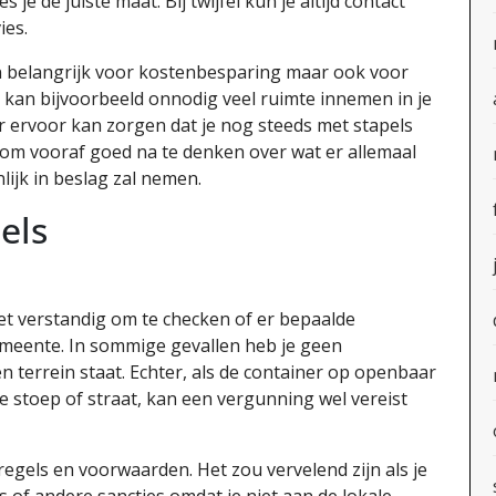
 je de juiste maat. Bij twijfel kun je altijd contact
ies.
een belangrijk voor kostenbesparing maar ook voor
r kan bijvoorbeeld onnodig veel ruimte innemen in je
ner ervoor kan zorgen dat je nog steeds met stapels
m om vooraf goed na te denken over wat er allemaal
lijk in beslag zal nemen.
els
et verstandig om te checken of er bepaalde
emeente. In sommige gevallen heb je geen
n terrein staat. Echter, als de container op openbaar
e stoep of straat, kan een vergunning wel vereist
regels en voorwaarden. Het zou vervelend zijn als je
of andere sancties omdat je niet aan de lokale