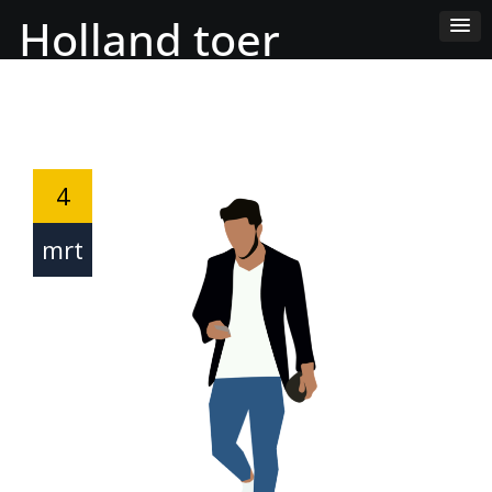
Skip
Holland toer
to
Content
4
mrt